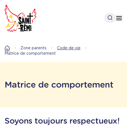
Aller
au
contenu
Open se
Op
principal
Zone parents
Code de vie
Accueil
Matrice de comportement
Matrice de comportement
Soyons toujours respectueux!