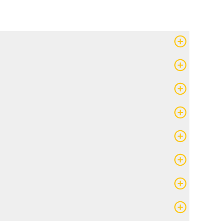
)
e[dot]ca
)
que[dot]ca
)
a)
[dot]ca
)
lique[dot]ca
)
t]ca
)
atholique[dot]ca
)