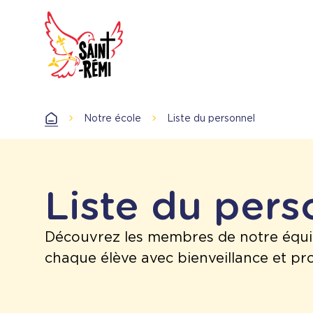
Aller
au
contenu
principal
Notre école
Liste du personnel
Accueil
Liste du per
Découvrez les membres de notre équ
chaque élève avec bienveillance et pr