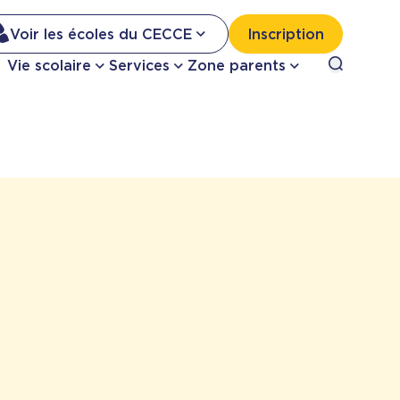
Na
Voir les écoles du CECCE
Inscription
Nav
Open sea
Vie scolaire
Services
Zone parents
se
pri