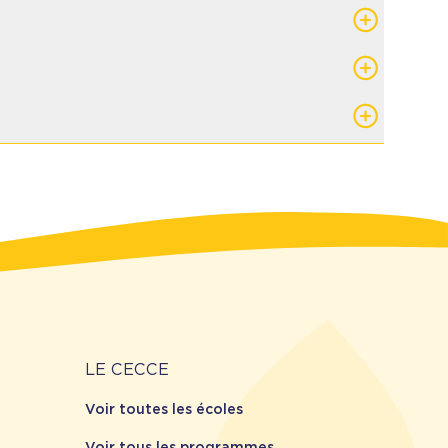
]ecolecatholique[dot]ca
)
[dot]ca
)
que[dot]ca
)
)
ot]ca
)
Carrière
LE CECCE
Voir toutes les écoles
Voir tous les programmes